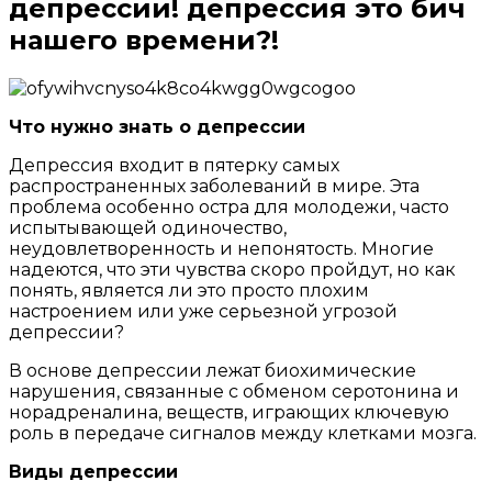
депрессии! депрессия это бич
нашего времени?!
Что
Что нужно знать о депрессии
нам
Депрессия входит в пятерку самых
распространенных заболеваний в мире. Эта
нужно
проблема особенно остра для молодежи, часто
знать
испытывающей одиночество,
неудовлетворенность и непонятость. Многие
о
надеются, что эти чувства скоро пройдут, но как
депрессии!
понять, является ли это просто плохим
настроением или уже серьезной угрозой
депрессия
депрессии?
это
В основе депрессии лежат биохимические
бич
нарушения, связанные с обменом серотонина и
нашего
норадреналина, веществ, играющих ключевую
роль в передаче сигналов между клетками мозга.
времени?!
Виды депрессии