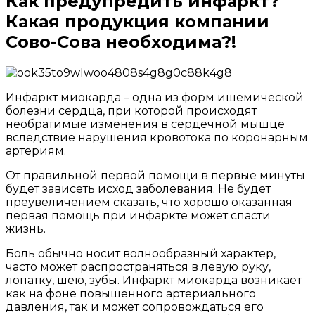
Как предупредить инфаркт?
Какая продукция компании
Сово-Сова необходима?!
Как
Инфаркт миокарда – одна из форм ишемической
болезни сердца, при которой происходят
предупредить
необратимые изменения в сердечной мышце
инфаркт?
вследствие нарушения кровотока по коронарным
артериям.
Какая
От правильной первой помощи в первые минуты
продукция
будет зависеть исход заболевания. Не будет
компании
преувеличением сказать, что хорошо оказанная
первая помощь при инфаркте может спасти
Сово-
жизнь.
Сова
Боль обычно носит волнообразный характер,
необходима?!
часто может распространяться в левую руку,
лопатку, шею, зубы. Инфаркт миокарда возникает
как на фоне повышенного артериального
давления, так и может сопровождаться его