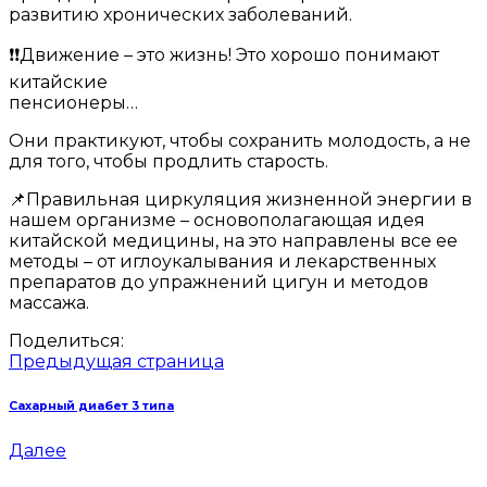
сточат
развитию хронических заболеваний.
древоточцы»
❗️❗️Движение – это жизнь! Это хорошо понимают
китайские
пенсионеры…
Они практикуют, чтобы сохранить молодость, а не
для того, чтобы продлить старость.
📌Правильная циркуляция жизненной энергии в
нашем организме – основополагающая идея
китайской медицины, на это направлены все ее
методы – от иглоукалывания и лекарственных
препаратов до упражнений цигун и методов
массажа.
Поделиться:
Предыдущая страница
Сахарный диабет 3 типа
Далее