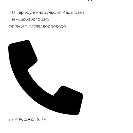
ИП Гарифуллина Зульфия Ришатовна
ИНН: 590309406342
ОГРНИП: 322595800009600
+7 995 484 16 76