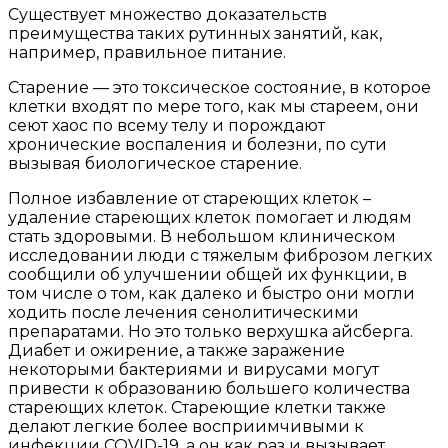
организма
Существует множество доказательств
преимущества таких рутинных занятий, как,
и
например, правильное питание.
продления
Старение — это токсическое состояние, в которое
жизни?!
клетки входят по мере того, как мы стареем, они
сеют хаос по всему телу и порождают
хронические воспаления и болезни, по сути
вызывая биологическое старение.
Полное избавление от стареющих клеток –
удаление стареющих клеток помогает и людям
стать здоровыми. В небольшом клиническом
исследовании люди с тяжелым фиброзом легких
сообщили об улучшении общей их функции, в
том числе о том, как далеко и быстро они могли
ходить после лечения сенолитическими
препаратами. Но это только верхушка айсберга.
Диабет и ожирение, а также заражение
некоторыми бактериями и вирусами могут
привести к образованию большего количества
стареющих клеток. Стареющие клетки также
делают легкие более восприимчивыми к
инфекции COVID-19, а он как раз и вызывает