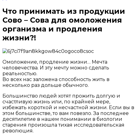
Что принимать из продукции
Сово – Сова для омоложения
организма и продления
жизни?!
Что
Омоложение, продление жизни… Мечта
человечества. И эту мечту можно сделать
принимать
реальностью.
из
Во всех нас заложена способность жить в
несколько раз дольше обычного.
продукции
Большинство людей хотят прожить долгую и
Сово
счастливую жизнь или, по крайней мере,
–
избежать короткой и несчастной жизни. Если вы в
этом большинстве, то вам повезло. За последнее
Сова
десятилетие в нашем понимании в биологии
для
старения произошла тихая исследовательская
революция.
омоложения