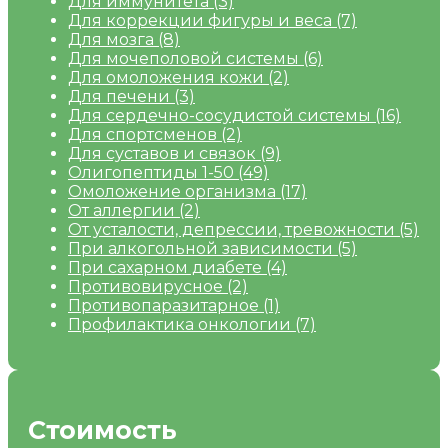
Для иммунитета
(3)
Для коррекции фигуры и веса
(7)
Для мозга
(8)
Для мочеполовой системы
(6)
Для омоложения кожи
(2)
Для печени
(3)
Для сердечно-сосудистой системы
(16)
Для спортсменов
(2)
Для суставов и связок
(9)
Олигопептиды 1-50
(49)
Омоложение организма
(17)
От аллергии
(2)
От усталости, депрессии, тревожности
(5)
При алкогольной зависимости
(5)
При сахарном диабете
(4)
Противовирусное
(2)
Противопаразитарное
(1)
Профилактика онкологии
(7)
Стоимость