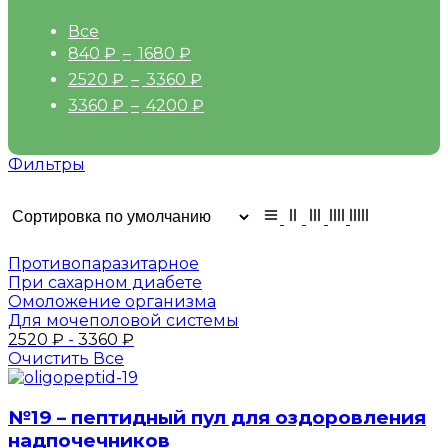
Все
840
₽
–
1680
₽
2520
₽
–
3360
₽
3360
₽
–
4200
₽
Фильтры
Противопаразитарное
При сахарном диабете
Омоложение организма
Для мочеполовой системы
2520
₽
-
3360
₽
Очистить Все
№19 – пептидный пул для оздоровления
надпочечников