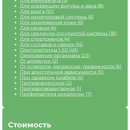
Для иммунитета
(5)
Для коррекции фигуры и веса
(8)
Для мозга
(10)
Для мочеполовой системы
(6)
Для омоложения кожи
(6)
Для печени
(4)
Для сердечно-сосудистой системы
(18)
Для спортсменов
(4)
Для суставов и связок
(14)
Олигопептиды 1-50
(49)
Омоложение организма
(23)
От аллергии
(2)
От усталости, депрессии, тревожности
(6)
При алкогольной зависимости
(5)
При сахарном диабете
(4)
Противовирусное
(2)
Противопаразитарное
(1)
Профилактика онкологии
(7)
Стоимость