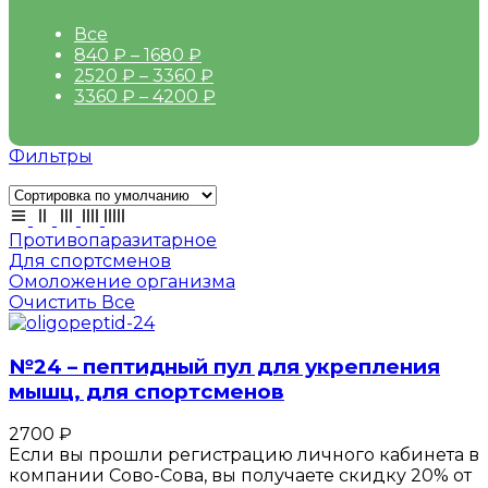
Все
840
₽
–
1680
₽
2520
₽
–
3360
₽
3360
₽
–
4200
₽
Фильтры
Противопаразитарное
Для спортсменов
Омоложение организма
Очистить Все
№24 – пептидный пул для укрепления
мышц, для спортсменов
2700
₽
Если вы прошли регистрацию личного кабинета в
компании Сово-Сова, вы получаете скидку 20% от