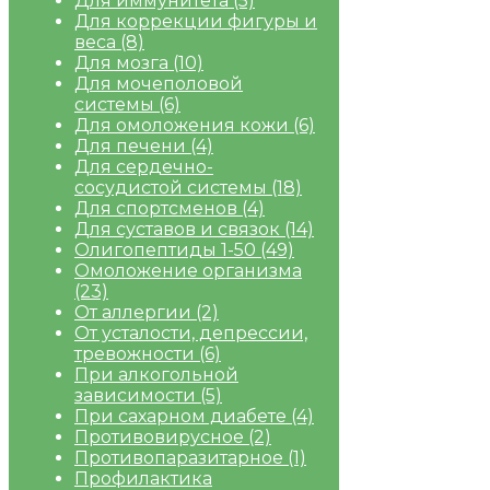
Для иммунитета
(5)
Для коррекции фигуры и
веса
(8)
Для мозга
(10)
Для мочеполовой
системы
(6)
Для омоложения кожи
(6)
Для печени
(4)
Для сердечно-
сосудистой системы
(18)
Для спортсменов
(4)
Для суставов и связок
(14)
Олигопептиды 1-50
(49)
Омоложение организма
(23)
От аллергии
(2)
От усталости, депрессии,
тревожности
(6)
При алкогольной
зависимости
(5)
При сахарном диабете
(4)
Противовирусное
(2)
Противопаразитарное
(1)
Профилактика