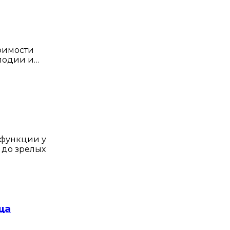
тоимости
лодии и…
 функции у
 до зрелых
ща