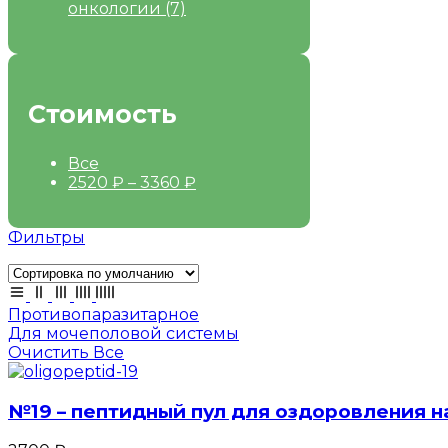
онкологии
(7)
Стоимость
Все
2520
₽
–
3360
₽
Фильтры
Противопаразитарное
Для мочеполовой системы
Очистить Все
№19 – пептидный пул для оздоровления 