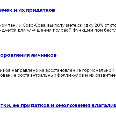
ичек и их придатков
омпании Сово-Сова, вы получаете скидку 20% от с
ендуется для улучшения половой функции при бесп
доровления яичников
ков направлено на восстановление гормональной
вание роста антральных фолликулов и их развитие
атки, ее придатков и омоложения влагали