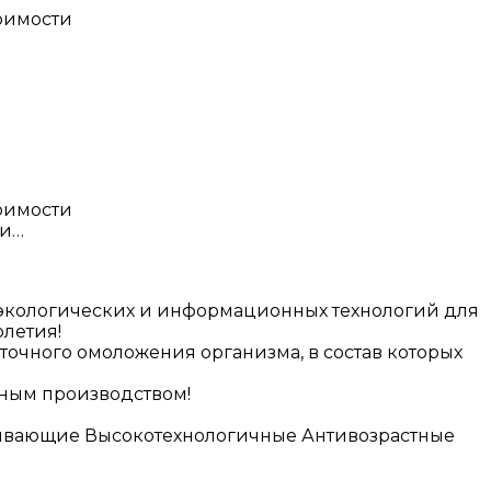
тоимости
тоимости
ки…
 экологических и информационных технологий для
летия!
точного омоложения организма, в состав которых
нным производством!
ивающие Высокотехнологичные Антивозрастные