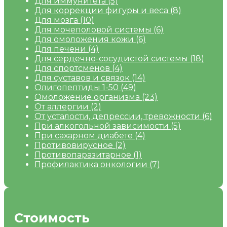
Для иммунитета
(5)
Для коррекции фигуры и веса
(8)
Для мозга
(10)
Для мочеполовой системы
(6)
Для омоложения кожи
(6)
Для печени
(4)
Для сердечно-сосудистой системы
(18)
Для спортсменов
(4)
Для суставов и связок
(14)
Олигопептиды 1-50
(49)
Омоложение организма
(23)
От аллергии
(2)
От усталости, депрессии, тревожности
(6)
При алкогольной зависимости
(5)
При сахарном диабете
(4)
Противовирусное
(2)
Противопаразитарное
(1)
Профилактика онкологии
(7)
Стоимость