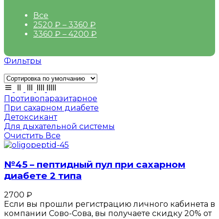
Все
2520
₽
–
3360
₽
3360
₽
–
4200
₽
Фильтры
Противопаразитарное
При сахарном диабете
Детоксикант
Для дыхательной системы
Очистить Все
№45 – пептидный пул при сахарном
диабете 2 типа
2700
₽
Если вы прошли регистрацию личного кабинета в
компании Сово-Сова, вы получаете скидку 20% от