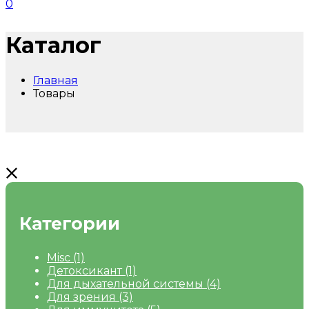
0
Каталог
Главная
Товары
Категории
Misc
(1)
Детоксикант
(1)
Для дыхательной системы
(4)
Для зрения
(3)