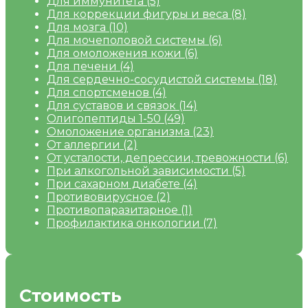
Для иммунитета
(5)
Для коррекции фигуры и веса
(8)
Для мозга
(10)
Для мочеполовой системы
(6)
Для омоложения кожи
(6)
Для печени
(4)
Для сердечно-сосудистой системы
(18)
Для спортсменов
(4)
Для суставов и связок
(14)
Олигопептиды 1-50
(49)
Омоложение организма
(23)
От аллергии
(2)
От усталости, депрессии, тревожности
(6)
При алкогольной зависимости
(5)
При сахарном диабете
(4)
Противовирусное
(2)
Противопаразитарное
(1)
Профилактика онкологии
(7)
Стоимость