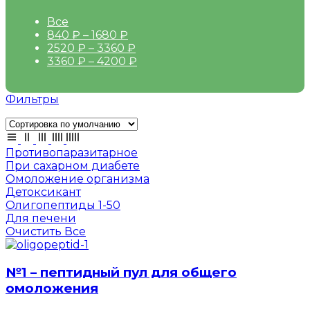
Все
840
₽
–
1680
₽
2520
₽
–
3360
₽
3360
₽
–
4200
₽
Фильтры
Противопаразитарное
При сахарном диабете
Омоложение организма
Детоксикант
Олигопептиды 1-50
Для печени
Очистить Все
№1 – пептидный пул для общего
омоложения