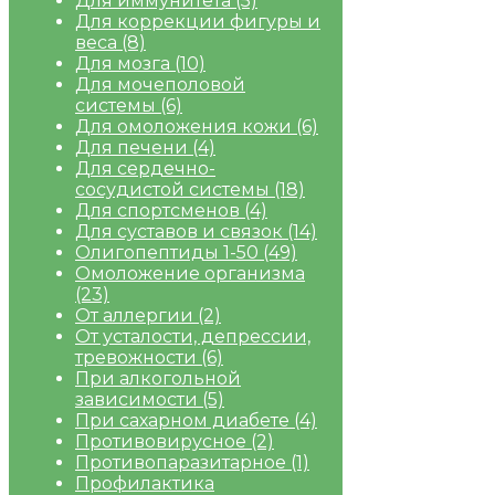
Для иммунитета
(5)
Для коррекции фигуры и
веса
(8)
Для мозга
(10)
Для мочеполовой
системы
(6)
Для омоложения кожи
(6)
Для печени
(4)
Для сердечно-
сосудистой системы
(18)
Для спортсменов
(4)
Для суставов и связок
(14)
Олигопептиды 1-50
(49)
Омоложение организма
(23)
От аллергии
(2)
От усталости, депрессии,
тревожности
(6)
При алкогольной
зависимости
(5)
При сахарном диабете
(4)
Противовирусное
(2)
Противопаразитарное
(1)
Профилактика