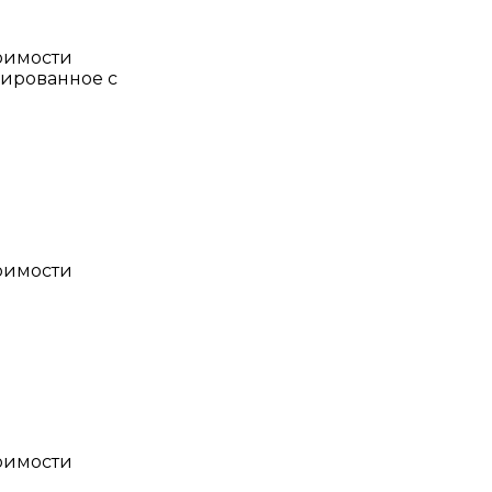
тоимости
иированное с
тоимости
тоимости