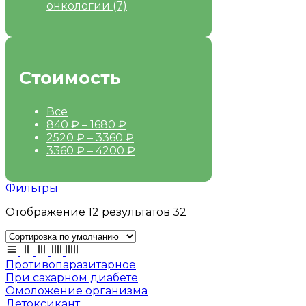
онкологии
(7)
Стоимость
Все
840
₽
–
1680
₽
2520
₽
–
3360
₽
3360
₽
–
4200
₽
Фильтры
Отображение 12 результатов 32
Противопаразитарное
При сахарном диабете
Омоложение организма
Детоксикант