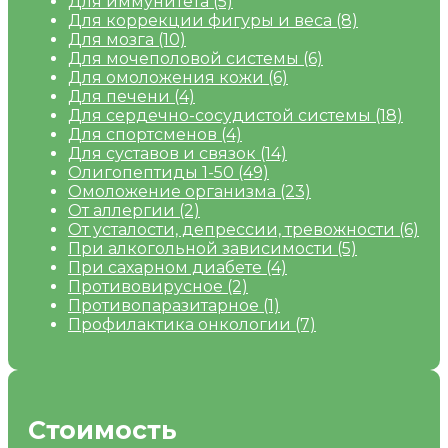
Для иммунитета
(5)
Для коррекции фигуры и веса
(8)
Для мозга
(10)
Для мочеполовой системы
(6)
Для омоложения кожи
(6)
Для печени
(4)
Для сердечно-сосудистой системы
(18)
Для спортсменов
(4)
Для суставов и связок
(14)
Олигопептиды 1-50
(49)
Омоложение организма
(23)
От аллергии
(2)
От усталости, депрессии, тревожности
(6)
При алкогольной зависимости
(5)
При сахарном диабете
(4)
Противовирусное
(2)
Противопаразитарное
(1)
Профилактика онкологии
(7)
Стоимость