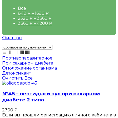
Все
840
₽
–
1680
₽
2520
₽
–
3360
₽
3360
₽
–
4200
₽
Фильтры
Противопаразитарное
При сахарном диабете
Омоложение организма
Детоксикант
Очистить Все
№45 – пептидный пул при сахарном
диабете 2 типа
2700
₽
Если вы прошли регистрацию личного кабинета в