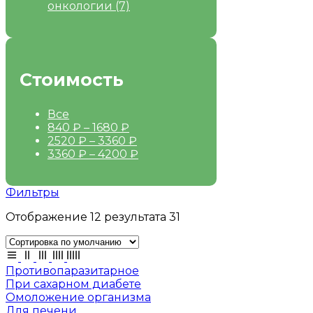
онкологии
(7)
Стоимость
Все
840
₽
–
1680
₽
2520
₽
–
3360
₽
3360
₽
–
4200
₽
Фильтры
Отображение 12 результата 31
Противопаразитарное
При сахарном диабете
Омоложение организма
Для печени