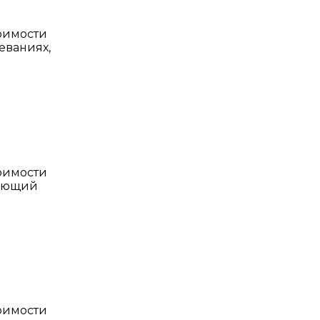
тоимости
еваниях,
тоимости
вающий
тоимости