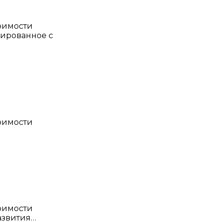
тоимости
иированное с
тоимости
тоимости
азвития…