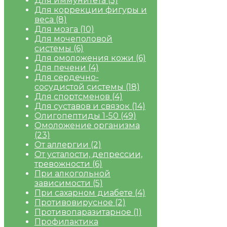
Для иммунитета
(5)
Для коррекции фигуры и
веса
(8)
Для мозга
(10)
Для мочеполовой
системы
(6)
Для омоложения кожи
(6)
Для печени
(4)
Для сердечно-
сосудистой системы
(18)
Для спортсменов
(4)
Для суставов и связок
(14)
Олигопептиды 1-50
(49)
Омоложение организма
(23)
От аллергии
(2)
От усталости, депрессии,
тревожности
(6)
При алкогольной
зависимости
(5)
При сахарном диабете
(4)
Противовирусное
(2)
Противопаразитарное
(1)
Профилактика