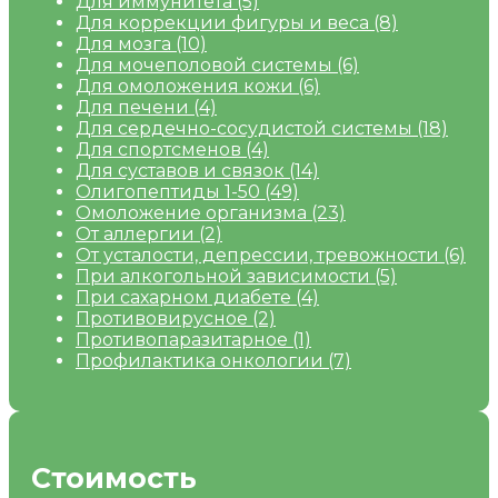
Для иммунитета
(5)
Для коррекции фигуры и веса
(8)
Для мозга
(10)
Для мочеполовой системы
(6)
Для омоложения кожи
(6)
Для печени
(4)
Для сердечно-сосудистой системы
(18)
Для спортсменов
(4)
Для суставов и связок
(14)
Олигопептиды 1-50
(49)
Омоложение организма
(23)
От аллергии
(2)
От усталости, депрессии, тревожности
(6)
При алкогольной зависимости
(5)
При сахарном диабете
(4)
Противовирусное
(2)
Противопаразитарное
(1)
Профилактика онкологии
(7)
Стоимость