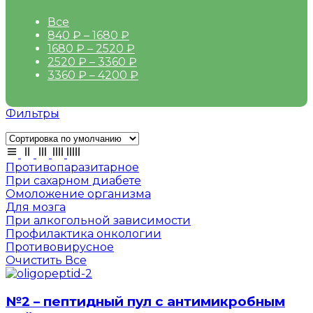
Все
840
₽
–
1680
₽
1680
₽
–
2520
₽
2520
₽
–
3360
₽
3360
₽
–
4200
₽
Фильтры
Противопаразитарное
При сахарном диабете
Омоложение организма
Для мозга
При алкогольной зависимости
Профилактика онкологии
Противовирусное
Очистить Все
№2 – пептидный пул с антимикробным