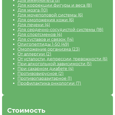
Для иммунитета
(5)
Для коррекции фигуры и веса
(8)
Для мозга
(10)
Для мочеполовой системы
(6)
Для омоложения кожи
(6)
Для печени
(4)
Для сердечно-сосудистой системы
(18)
Для спортсменов
(4)
Для суставов и связок
(14)
Олигопептиды 1-50
(49)
Омоложение организма
(23)
От аллергии
(2)
От усталости, депрессии, тревожности
(6)
При алкогольной зависимости
(5)
При сахарном диабете
(4)
Противовирусное
(2)
Противопаразитарное
(1)
Профилактика онкологии
(7)
Стоимость