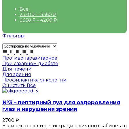
Все
2520
₽
–
3360
₽
3360
₽
–
4200
₽
Фильтры
Противопаразитарное
При сахарном диабете
Для печени
Для зрения
Профилактика онкологии
Очистить Все
№3 – пептидный пул для оздоровления
глаз и нарушения зрения
2700
₽
Если вы прошли регистрацию личного кабинета в