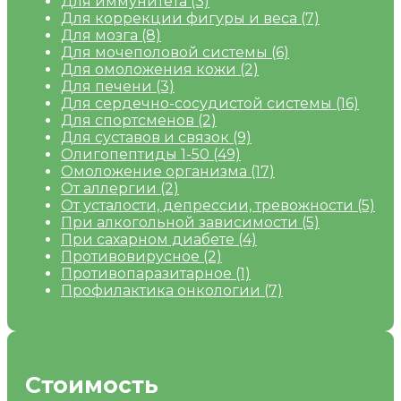
Для иммунитета
(3)
Для коррекции фигуры и веса
(7)
Для мозга
(8)
Для мочеполовой системы
(6)
Для омоложения кожи
(2)
Для печени
(3)
Для сердечно-сосудистой системы
(16)
Для спортсменов
(2)
Для суставов и связок
(9)
Олигопептиды 1-50
(49)
Омоложение организма
(17)
От аллергии
(2)
От усталости, депрессии, тревожности
(5)
При алкогольной зависимости
(5)
При сахарном диабете
(4)
Противовирусное
(2)
Противопаразитарное
(1)
Профилактика онкологии
(7)
Стоимость