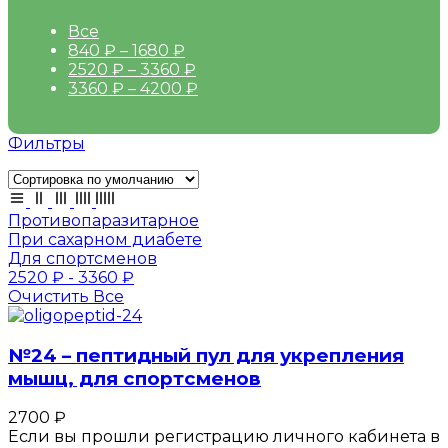
Все
840
₽
–
1680
₽
2520
₽
–
3360
₽
3360
₽
–
4200
₽
Фильтры
Противопаразитарное
При сахарном диабете
Для спортсменов
2520
₽
-
3360
₽
Очистить Все
№24 – пептидный пул для укрепления
мышц, для спортсменов
2700
₽
Если вы прошли регистрацию личного кабинета в