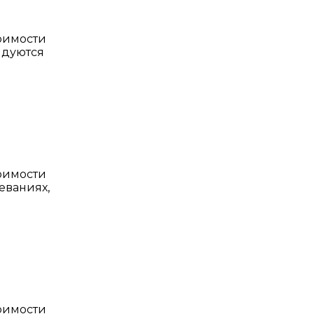
тоимости
ндуются
тоимости
еваниях,
тоимости