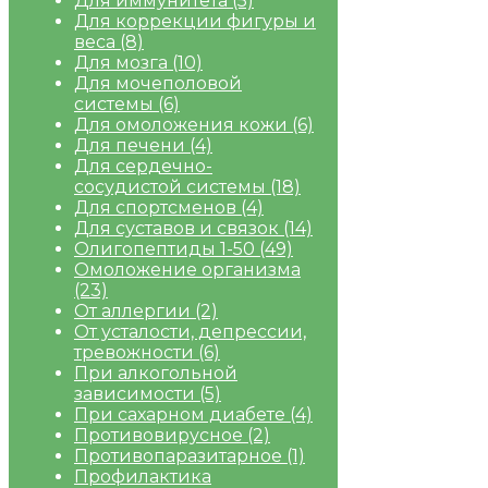
Для иммунитета
(5)
Для коррекции фигуры и
веса
(8)
Для мозга
(10)
Для мочеполовой
системы
(6)
Для омоложения кожи
(6)
Для печени
(4)
Для сердечно-
сосудистой системы
(18)
Для спортсменов
(4)
Для суставов и связок
(14)
Олигопептиды 1-50
(49)
Омоложение организма
(23)
От аллергии
(2)
От усталости, депрессии,
тревожности
(6)
При алкогольной
зависимости
(5)
При сахарном диабете
(4)
Противовирусное
(2)
Противопаразитарное
(1)
Профилактика