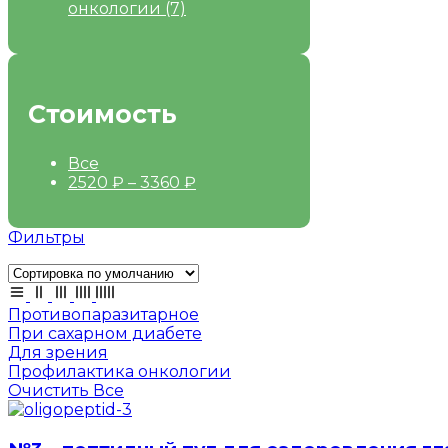
онкологии
(7)
Стоимость
Все
2520
₽
–
3360
₽
Фильтры
Противопаразитарное
При сахарном диабете
Для зрения
Профилактика онкологии
Очистить Все