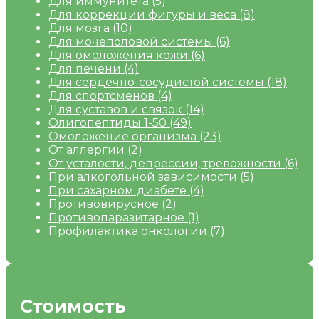
Для иммунитета
(5)
Для коррекции фигуры и веса
(8)
Для мозга
(10)
Для мочеполовой системы
(6)
Для омоложения кожи
(6)
Для печени
(4)
Для сердечно-сосудистой системы
(18)
Для спортсменов
(4)
Для суставов и связок
(14)
Олигопептиды 1-50
(49)
Омоложение организма
(23)
От аллергии
(2)
От усталости, депрессии, тревожности
(6)
При алкогольной зависимости
(5)
При сахарном диабете
(4)
Противовирусное
(2)
Противопаразитарное
(1)
Профилактика онкологии
(7)
Стоимость