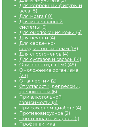
Для иммунитета
(5)
Для коррекции фигуры и
веса
(8)
Для мозга
(10)
Для мочеполовой
системы
(6)
Для омоложения кожи
(6)
Для печени
(4)
Для сердечно-
сосудистой системы
(18)
Для спортсменов
(4)
Для суставов и связок
(14)
Олигопептиды 1-50
(49)
Омоложение организма
(23)
От аллергии
(2)
От усталости, депрессии,
тревожности
(6)
При алкогольной
зависимости
(5)
При сахарном диабете
(4)
Противовирусное
(2)
Противопаразитарное
(1)
Профилактика