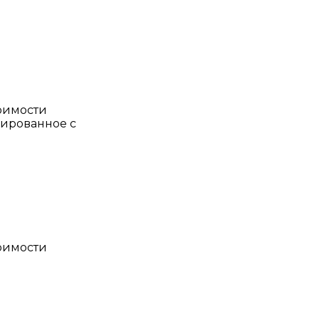
тоимости
иированное с
тоимости