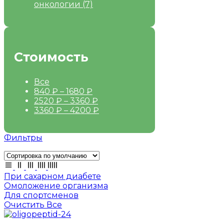
онкологии
(7)
Стоимость
Все
840
₽
–
1680
₽
2520
₽
–
3360
₽
3360
₽
–
4200
₽
Фильтры
При сахарном диабете
Омоложение организма
Для спортсменов
Очистить Все