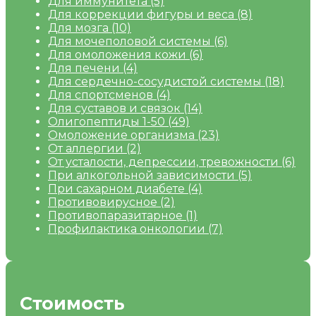
Для иммунитета
(5)
Для коррекции фигуры и веса
(8)
Для мозга
(10)
Для мочеполовой системы
(6)
Для омоложения кожи
(6)
Для печени
(4)
Для сердечно-сосудистой системы
(18)
Для спортсменов
(4)
Для суставов и связок
(14)
Олигопептиды 1-50
(49)
Омоложение организма
(23)
От аллергии
(2)
От усталости, депрессии, тревожности
(6)
При алкогольной зависимости
(5)
При сахарном диабете
(4)
Противовирусное
(2)
Противопаразитарное
(1)
Профилактика онкологии
(7)
Стоимость