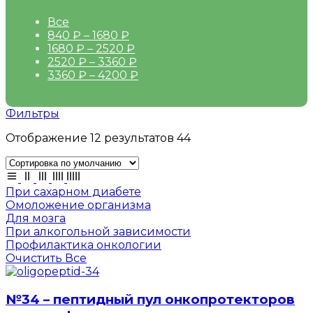
Все
840
₽
–
1680
₽
1680
₽
–
2520
₽
2520
₽
–
3360
₽
3360
₽
–
4200
₽
Фильтры
Отображение 12 результатов 44
При сахарном диабете
Омоложение организма
Для мозга
При алкогольной зависимости
Профилактика онкологии
Очистить Все
№34 – пептидный пул онкопротекторов