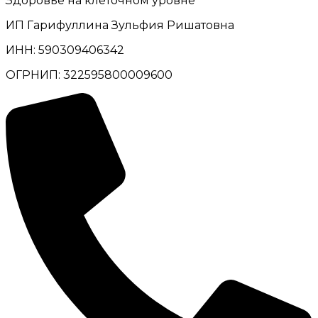
Здоровье на клеточном уровне
ИП Гарифуллина Зульфия Ришатовна
ИНН: 590309406342
ОГРНИП: 322595800009600