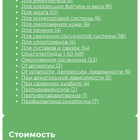
Для иммунитета
(5)
Для коррекции фигуры и веса
(8)
Для мозга
(10)
Для мочеполовой системы
(6)
Для омоложения кожи
(6)
Для печени
(4)
Для сердечно-сосудистой системы
(18)
Для спортсменов
(4)
Для суставов и связок
(14)
Олигопептиды 1-50
(49)
Омоложение организма
(23)
От аллергии
(2)
От усталости, депрессии, тревожности
(6)
При алкогольной зависимости
(5)
При сахарном диабете
(4)
Противовирусное
(2)
Противопаразитарное
(1)
Профилактика онкологии
(7)
Стоимость