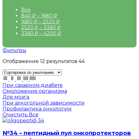
Все
840
₽
–
1680
₽
1680
₽
–
2520
₽
2520
₽
–
3360
₽
3360
₽
–
4200
₽
Фильтры
Отображение 12 результатов 44
При сахарном диабете
Омоложение организма
Для мозга
При алкогольной зависимости
Профилактика онкологии
Очистить Все
№34 – пептидный пул онкопротекторов