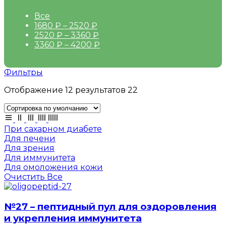
Все
1680
₽
–
2520
₽
2520
₽
–
3360
₽
3360
₽
–
4200
₽
Фильтры
Отображение 12 результатов 22
При сахарном диабете
Для печени
Для зрения
Для иммунитета
Для омоложения кожи
Очистить Все
№27 – пептидный пул для оздоровления
и укрепления иммунитета