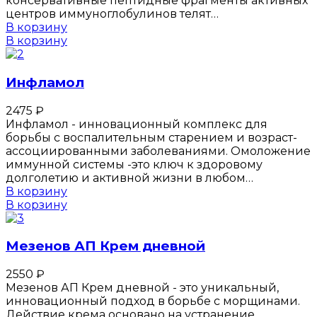
консервативные пептидные фрагменты активных
центров иммуноглобулинов телят…
В корзину
В корзину
Инфламол
2475
₽
Инфламол - инновационный комплекс для
борьбы с воспалительным старением и возраст-
ассоциированными заболеваниями. Омоложение
иммунной системы -это ключ к здоровому
долголетию и активной жизни в любом…
В корзину
В корзину
Мезенов АП Крем дневной
2550
₽
Мезенов АП Крем дневной - это уникальный,
инновационный подход в борьбе с морщинами.
Действие крема основано на устранение