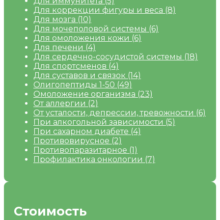
Для иммунитета
(5)
Для коррекции фигуры и веса
(8)
Для мозга
(10)
Для мочеполовой системы
(6)
Для омоложения кожи
(6)
Для печени
(4)
Для сердечно-сосудистой системы
(18)
Для спортсменов
(4)
Для суставов и связок
(14)
Олигопептиды 1-50
(49)
Омоложение организма
(23)
От аллергии
(2)
От усталости, депрессии, тревожности
(6)
При алкогольной зависимости
(5)
При сахарном диабете
(4)
Противовирусное
(2)
Противопаразитарное
(1)
Профилактика онкологии
(7)
Стоимость