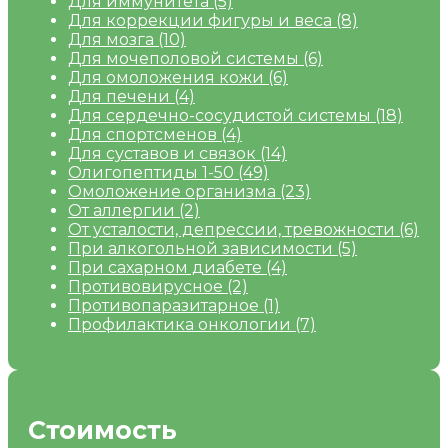
Для иммунитета
(5)
Для коррекции фигуры и веса
(8)
Для мозга
(10)
Для мочеполовой системы
(6)
Для омоложения кожи
(6)
Для печени
(4)
Для сердечно-сосудистой системы
(18)
Для спортсменов
(4)
Для суставов и связок
(14)
Олигопептиды 1-50
(49)
Омоложение организма
(23)
От аллергии
(2)
От усталости, депрессии, тревожности
(6)
При алкогольной зависимости
(5)
При сахарном диабете
(4)
Противовирусное
(2)
Противопаразитарное
(1)
Профилактика онкологии
(7)
Стоимость