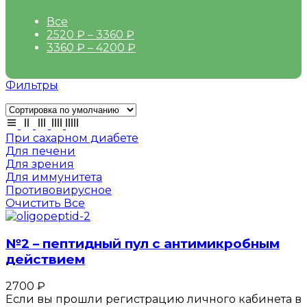
Все
2520
₽
–
3360
₽
3360
₽
–
4200
₽
Фильтры
При сахарном диабете
Для печени
Для зрения
Для иммунитета
Противовирусное
Очистить Все
№2 – пептидный пул с антимикробным
действием
2700
₽
Если вы прошли регистрацию личного кабинета в