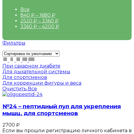
Все
840
₽
–
1680
₽
2520
₽
–
3360
₽
3360
₽
–
4200
₽
Фильтры
При сахарном диабете
Для дыхательной системы
Для спортсменов
Для коррекции фигуры и веса
Очистить Все
№24 – пептидный пул для укрепления
мышц, для спортсменов
2700
₽
Если вы прошли регистрацию личного кабинета в