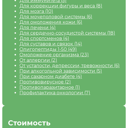
Для иммунитета
(5)
Для коррекции фигуры и веса
(8)
Для мозга
(10)
Для мочеполовой системы
(6)
Для омоложения кожи
(6)
Для печени
(4)
Для сердечно-сосудистой системы
(18)
Для спортсменов
(4)
Для суставов и связок
(14)
Олигопептиды 1-50
(49)
Омоложение организма
(23)
От аллергии
(2)
От усталости, депрессии, тревожности
(6)
При алкогольной зависимости
(5)
При сахарном диабете
(4)
Противовирусное
(2)
Противопаразитарное
(1)
Профилактика онкологии
(7)
Стоимость