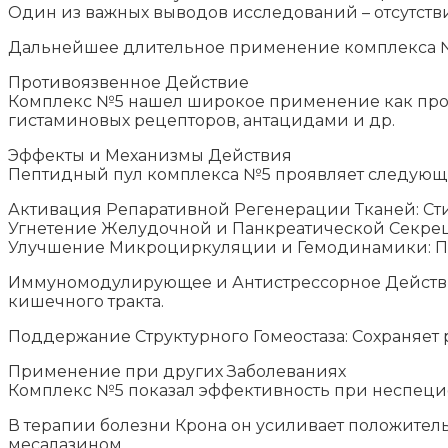
Один из важных выводов исследований – отсутств
Дальнейшее длительное применение комплекса №5
Противоязвенное Действие
Комплекс №5 нашел широкое применение как прот
гистаминовых рецепторов, антацидами и др.
Эффекты и Механизмы Действия
Пептидный пул комплекса №5 проявляет следующи
Активация Репаративной Регенерации Тканей: Сти
Угнетение Желудочной и Панкреатической Секрец
Улучшение Микроциркуляции и Гемодинамики: По
Иммуномодулирующее и Антистрессорное Действие
кишечного тракта.
Поддержание Структурного Гомеостаза: Сохраняет 
Применение при других Заболеваниях
Комплекс №5 показал эффективность при неспеци
В терапии болезни Крона он усиливает положите
месалазином.