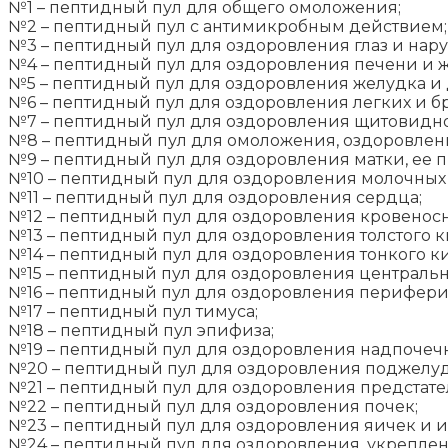
№1 – пептидный пул для общего омоложения;
№2 – пептидный пул с антимикробным действием;
№3 – пептидный пул для оздоровления глаз и нар
№4 – пептидный пул для оздоровления печени и 
№5 – пептидный пул для оздоровления желудка и
№6 – пептидный пул для оздоровления легких и бр
№7 – пептидный пул для оздоровления щитовидно
№8 – пептидный пул для омоложения, оздоровлен
№9 – пептидный пул для оздоровления матки, ее 
№10 – пептидный пул для оздоровления молочных 
№11 – пептидный пул для оздоровления сердца;
№12 – пептидный пул для оздоровления кровеносн
№13 – пептидный пул для оздоровления толстого
№14 – пептидный пул для оздоровления тонкого к
№15 – пептидный пул для оздоровления центральн
№16 – пептидный пул для оздоровления перифери
№17 – пептидный пул тимуса;
№18 – пептидный пул эпифиза;
№19 – пептидный пул для оздоровления надпочеч
№20 – пептидный пул для оздоровления поджелу
№21 – пептидный пул для оздоровления предстате
№22 – пептидный пул для оздоровления почек;
№23 – пептидный пул для оздоровления яичек и и
№24 – пептидный пул для оздоровления, укрепле