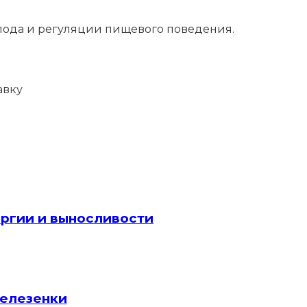
лода и регуляции пищевого поведения.
авку
ергии и выносливости
селезенки