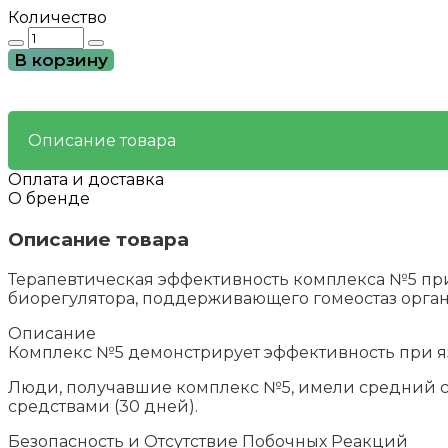
Количество
Количество
товара
В корзину
№5
-
пептидный
пул
Описание товара
для
оздоровления
Оплата и доставка
болезней
О бренде
желудка
Описание товара
Терапевтическая эффективность комплекса №5 при
биорегулятора, поддерживающего гомеостаз орган
Описание
Комплекс №5 демонстрирует эффективность при я
Люди, получавшие комплекс №5, имели средний с
средствами (30 дней).
Безопасность и Отсутствие Побочных Реакций