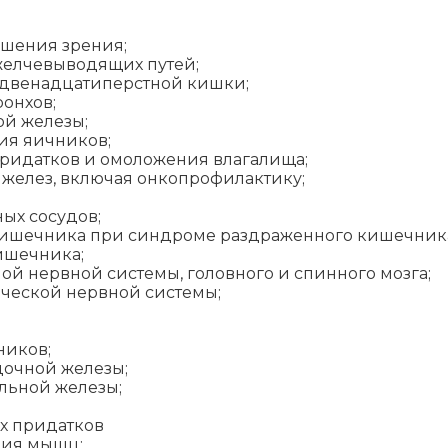
ушения зрения;
желчевыводящих путей;
 двенадцатиперстной кишки;
онхов;
й железы;
ия яичников;
придатков и омоложения влагалища;
желез, включая онкопрофилактику;
ых сосудов;
 кишечника при синдроме раздраженного кишечник
ишечника;
ой нервной системы, головного и спинного мозга;
ческой нервной системы;
ников;
дочной железы;
льной железы;
х придатков
ния мышц;