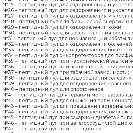
№25 – пептидный пул для оздоровления и укрепле
№26 – пептидный пул для оздоровления и укрепле
№27 – пептидный пул для оздоровления и укрепл
№28 – пептидный пул для физической энергии и 
№29 – пептидный пул для оздоровления кожи;
№30 – пептидный пул для восстановления роста во
№31 – пептидный пул для нормализации работы л
№32 – пептидный пул для оздоровления болезней 
№33 – пептидный пул для оздоровления болезней 
№34 – пептидный пул онкопротекторов для профи
№35 – пептидный пул при наркотической зависимо
№36 – пептидный пул при алкогольной зависимост
№37 – пептидный пул при табачной зависимости;
№38 – пептидный пул для оздоровления селезенк
№39 – пептидный пул для оздоровления красного к
№40 – пептидный пул для спортсменов;
№41 – пептидный пул для терапии менопаузальны
№42 – пептидный пул для снижения повышенного
№43 – пептидный пул для повышения артериально
№44 – пептидный пул для оздоровления, омоложе
№45 – пептидный пул при сахарном диабета 2 типа
№46 – пептидный пул при вегетососудистой дисто
№47 – пептидный пул при пародонтозе;