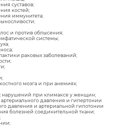
ния суставов;
ния костей;
ения иммунитета;
выносливости;
лос и против облысения;
имфатической системы;
уха;
носа;
лактики раковых заболеваний;
сти;
и;
и;
остного мозга и при анемиях;
х нарушений при климаксе у женщин;
 артериального давления и гипертонии
го давления и артериальной гипотонии
ния болезней соединительной ткани;
;
нии;