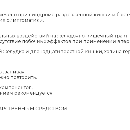
ечено при синдроме раздраженной кишки и бактер
ия симптоматики.
льных воздействий на желудочно-кишечный тракт, 
отсутствие побочных эффектов при применении в те
ей желудка и двенадцатиперстной кишки, холина 
ы, запивая
жно повторить.
компонентов,
ением рекомендуется
ЛЕКАРСТВЕННЫМ СРЕДСТВОМ