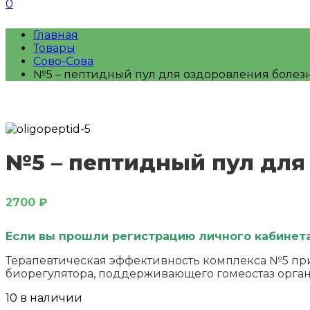
0
Главная
Товары
Сово-Сова
№5 – пептидный пул для оздоровления болез
№5 – пептидный пул для
2700
₽
Если вы прошли регистрацию личного кабинета 
Терапевтическая эффективность комплекса №5 при
биорегулятора, поддерживающего гомеостаз орган
10 в наличии