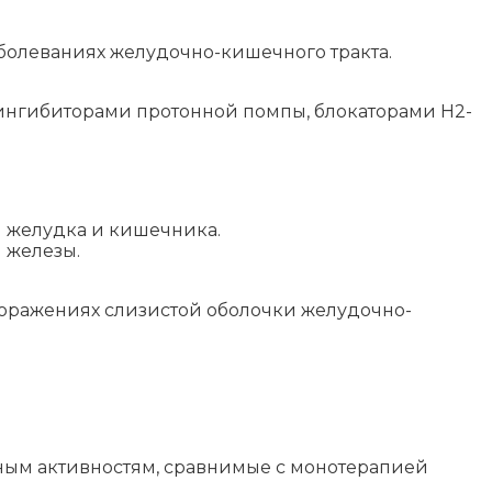
олеваниях желудочно-кишечного тракта.
ингибиторами протонной помпы, блокаторами Н2-
и желудка и кишечника.
 железы.
оражениях слизистой оболочки желудочно-
ным активностям, сравнимые с монотерапией