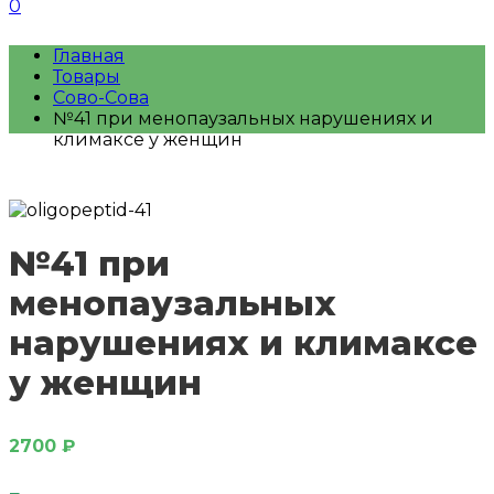
0
Главная
Товары
Сово-Сова
№41 при менопаузальных нарушениях и
климаксе у женщин
№41 при
менопаузальных
нарушениях и климаксе
у женщин
2700
₽