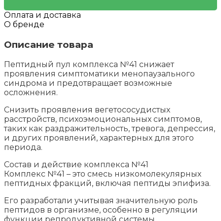
и
климаксе
Оплата и доставка
у
О бренде
женщин
Описание товара
Пептидный пул комплекса №41 снижает
проявления симптоматики менопаузального
синдрома и предотвращает возможные
осложнения.
Снизить проявления вегетососудистых
расстройств, психоэмоциональных симптомов,
таких как раздражительность, тревога, депрессия,
и других проявлений, характерных для этого
периода.
Состав и действие комплекса №41
Комплекс №41 – это смесь низкомолекулярных
пептидных фракций, включая пептиды эпифиза.
Его разработали учитывая значительную роль
пептидов в организме, особенно в регуляции
функции репродуктивной системы.