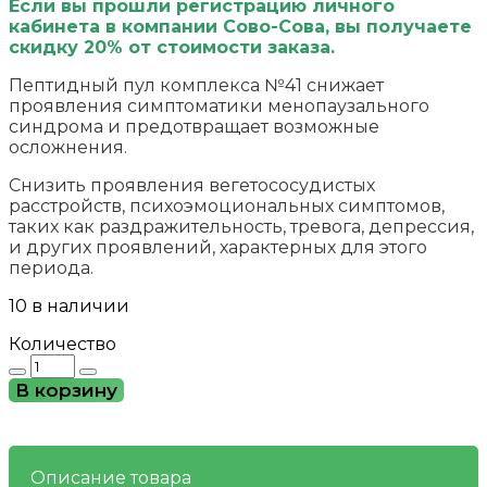
Если вы прошли регистрацию личного
кабинета в компании Сово-Сова, вы получаете
скидку 20% от стоимости заказа.
Пептидный пул комплекса №41 снижает
проявления симптоматики менопаузального
синдрома и предотвращает возможные
осложнения.
Снизить проявления вегетососудистых
расстройств, психоэмоциональных симптомов,
таких как раздражительность, тревога, депрессия,
и других проявлений, характерных для этого
периода.
10 в наличии
Количество
Количество
товара
В корзину
№41
при
менопаузальных
нарушениях
Описание товара