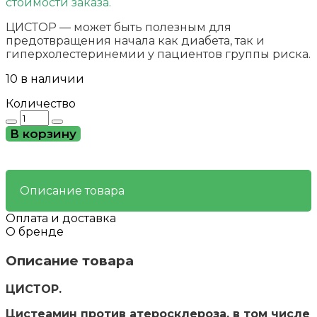
стоимости заказа.
ЦИСТОР — может быть полезным для
предотвращения начала как диабета, так и
гиперхолестеринемии у пациентов группы риска.
10 в наличии
Количество
Количество
товара
В корзину
Цистор
—
Против
атеросклероза
Описание товара
и
диабета.
Оплата и доставка
О бренде
Описание товара
ЦИСТОР.
Цистеамин против атеросклероза,
в том числе