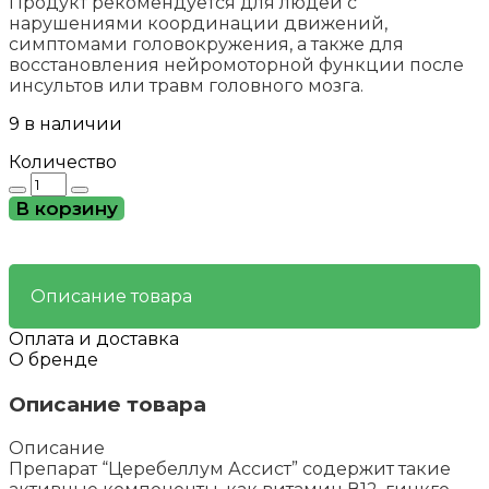
Продукт рекомендуется для людей с
нарушениями координации движений,
симптомами головокружения, а также для
восстановления нейромоторной функции после
инсультов или травм головного мозга.
9 в наличии
Количество
Количество
товара
В корзину
Церебеллум
Ассист
–
нарушение
Описание товара
равновесия
Оплата и доставка
О бренде
Описание товара
Описание
Препарат “Церебеллум Ассист” содержит такие