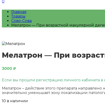
0
Главная
Товары
Сово-Сова
Мелатрон — При возрастной макулярной деге
Мелатрон — При возраст
3000
₽
Если вы прошли регистрацию личного кабинета в к
Мелатрон – действие этого препарата направлено
значительно уменьшает зону локализации патолог
10 в наличии