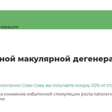
нерации.
ной макулярной дегенер
омпании Сово-Сова, вы получаете скидку 20% от сто
 на снижение избыточной стимуляции роста патолог
ии.