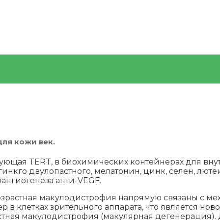
ля кожи век.
ющая TERT, в биохимических контейнерах для внут
гинкго двулопастного, мелатонин, цинк, селен, люте
оангиогенеза анти-VEGF.
озрастная макулодистрофия напрямую связаны с ме
 в клетках зрительного аппарата, что является нов
астная макулодистрофия (макулярная дегенерация).