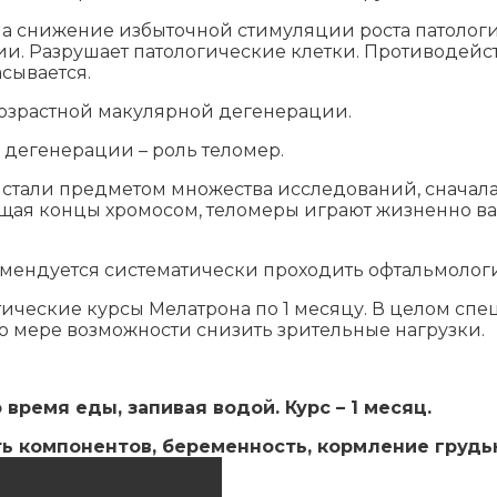
 на снижение избыточной стимуляции роста патолог
и. Разрушает патологические клетки. Противодейст
сывается.
возрастной макулярной дегенерации.
 дегенерации – роль теломер.
 стали предметом множества исследований, сначала 
ищая концы хромосом, теломеры играют жизненно 
ендуется систематически проходить офтальмологич
ческие курсы Мелатрона по 1 месяцу. В целом спец
о мере возможности снизить зрительные нагрузки.
 время еды, запивая водой. Курс – 1 месяц.
ь компонентов, беременность, кормление грудь