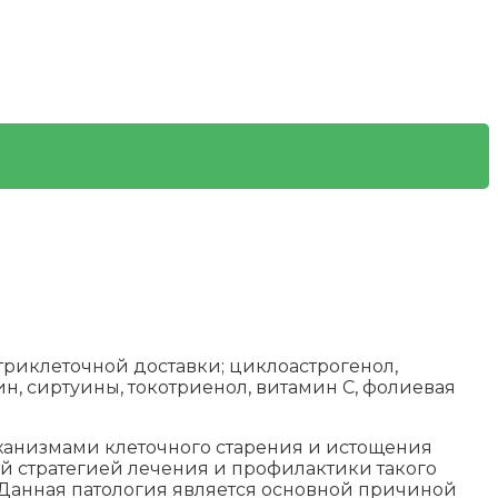
риклеточной доставки; циклоастрогенол,
ин, сиртуины, токотриенол, витамин С, фолиевая
ханизмами клеточного старения и истощения
ой стратегией лечения и профилактики такого
 Данная патология является основной причиной