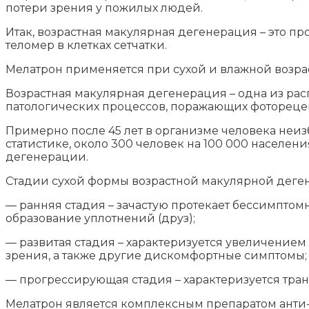
потери зрения у пожилых людей.
Итак, возрастная макулярная дегенерация – это п
теломер в клетках сетчатки.
Мелатрон применяется при сухой и влажной возр
Возрастная макулярная дегенерация – одна из рас
патологических процессов, поражающих фоторецеп
Примерно после 45 лет в организме человека неи
статистике, около 300 человек на 100 000 населе
дегенерации.
Стадии сухой формы возрастной макулярной деге
— ранняя стадия – зачастую протекает бессимптом
образование уплотнений (друз);
— развитая стадия – характеризуется увеличением 
зрения, а также другие дискомфортные симптомы;
— прогрессирующая стадия – характеризуется тра
Мелатрон является комплексным препаратом анти-