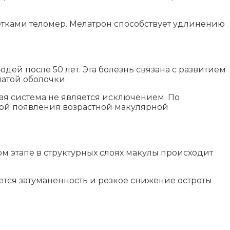
летками теломер. Мелатрон способствует удлинению
ей после 50 лет. Эта болезнь связана с развитием
атой оболочки.
ая система не является исключением. По
емой появления возрастной макулярной
ом этапе в структурных слоях макулы происходит
ается затуманенность и резкое снижение остроты