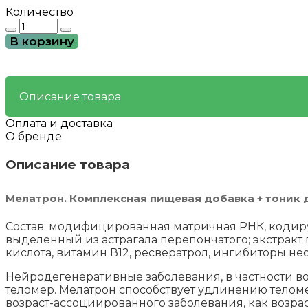
Количество
Количество
товара
В корзину
Мелатрон
—
При
возрастной
Описание товара
макулярной
дегенерации.
Оплата и доставка
О бренде
Описание товара
Мелатрон. Комплексная пищевая добавка + тоник д
Состав: модифицированная матричная РНК, кодиру
выделенный из астрагала перепончатого; экстракт 
кислота, витамин В12, ресвератрол, ингибиторы не
Нейродегенеративные заболевания, в частности в
теломер. Мелатрон способствует удлинению теломер
возраст-ассоциированного заболевания, как возр