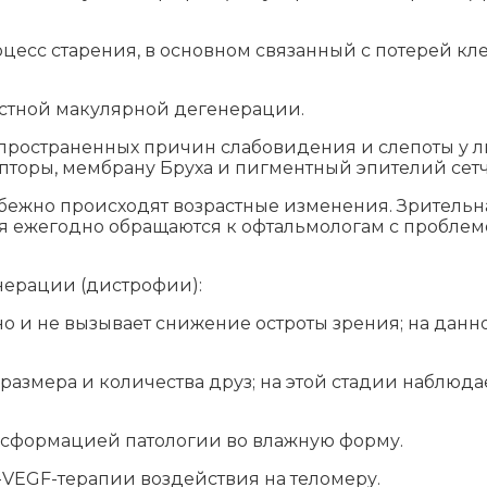
роцесс старения, в основном связанный с потерей к
астной макулярной дегенерации.
пространенных причин слабовидения и слепоты у люд
торы, мембрану Бруха и пигментный эпителий сетч
збежно происходят возрастные изменения. Зрительн
ния ежегодно обращаются к офтальмологам с пробл
нерации (дистрофии):
но и не вызывает снижение остроты зрения; на данн
размера и количества друз; на этой стадии наблюд
нсформацией патологии во влажную форму.
VEGF-терапии воздействия на теломеру.