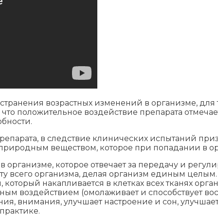
странения возрастных изменений в организме, для 
ь, что положительное воздействие препарата отмеча
бности.
препарата, в следствие клинических испытаний пр
 природным веществом, которое при попадании в ор
 в организме, которое отвечает за передачу и регул
оту всего организма, делая организм единым целым
 который накапливается в клетках всех тканях орга
ным воздействием (омолаживает и способствует вос
я, внимания, улучшает настроение и сон, улучшает 
практике.