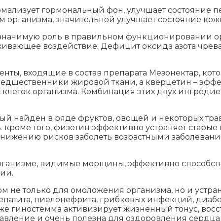
мализует гормональный фон, улучшает состояние п
организма, значительной улучшает состояние кожи,
 значимую роль в правильном функционировании орг
ивающее воздействие. Дефицит оксида азота чреват
нты, входящие в состав препарата Мезонектар, кот
редшественники жировой ткани, а кверцетин – эфф
х клеток организма. Комбинация этих двух ингреди
ый найден в ряде фруктов, овощей и некоторых тра
%. кроме того, физетин эффективно устраняет стары
к снижению рисков заболеть возрастными заболеван
рганизме, видимые морщины, эффективно способств
ии.
 не только для омоложения организма, но и устран
епатита, пиелонефрита, грибковых инфекций, диабе
же гиностемма активизирует жизненный тонус, восст
авление и очень полезна для оздоровления сердца 