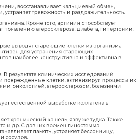
ечени, восстанавливает кальциевый обмен,
 устраняет тревожность и раздражительность.
анизма. Кроме того, аргинин способствует
 появлению атеросклероза, диабета, гипертонии,
орые выводят стареющие клетки из организма
ективен для устранения стареющих
ентов наиболее конструктивна и эффективна в
в. В результате клинических исследований
е и поврежденные клетки, активизируя процессы их
иями: онкологией, атеросклерозом, болезнями
ует естественной выработке коллагена в
яет хронический кашель, язву желудка. Также
та и др. С давних времен гиностемма
анавливает память, устраняет бессонницу,
и сосудов.