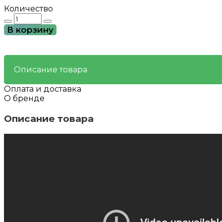
Количество
Количество
товара
В корзину
Мезонектар
-
комплексное
омоложение
Описание товара
всего
организма
Оплата и доставка
О бренде
Описание товара