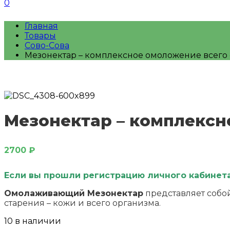
0
Главная
Товары
Сово-Сова
Мезонектар – комплексное омоложение всего
Мезонектар – комплексн
2700
₽
Если вы прошли регистрацию личного кабинета 
Омолаживающий Мезонектар
представляет собо
старения – кожи и всего организма.
10 в наличии