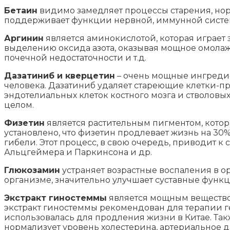
Бетаин
видимо замедляет процессы старения, нор
поддерживает функции нервной, иммунной систем 
Аргинин
является аминокислотой, которая играет
выделению оксида азота, оказывая мощное омолаж
почечной недостаточности и т.д.
Дазатиниб и кверцетин
– очень мощные ингредие
человека. Дазатиниб удаляет стареющие клетки-п
эндотелиальных клеток костного мозга и стволовы
целом.
Физетин
является растительным пигментом, котор
установлено, что физетин продлевает жизнь на 30
гибели. Этот процесс, в свою очередь, приводит 
Альцгеймера и Паркинсона и др.
Глюкозамин
устраняет возрастные воспаления в о
организме, значительно улучшает суставные функц
Экстракт гиностеммы
является мощным веществом
экстракт гиностеммы рекомендован для терапии г
использовалась для продления жизни в Китае. Так
нормализует уровень холестерина, артериальное д