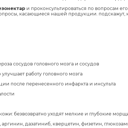
езонектар
и проконсультироваться по вопросам ег
опросы, касающиеся нашей продукции. подскажут, к
роза сосудов головного мозга и сосудов
 улучшает работу головного мозга
ции после перенесенного инфаркта и инсульта
алости
кожи: безвозвратно уходят мелкие и глубокие мор
 аргинин, дазатиниб, кверцетин, физетин, глюкозам