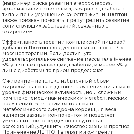
(например, риска развития атеросклероза,
артериальной гипертонии, сахарного диабета 2
типа и пр.) и улучшение качества жизни.
Лептон
также призван помогать предупредить развитие
сопутствующих заболеваний, связанных с
ожирением.
Эффективность терапии комплексной пищевой
добавкой
Лептон
следует оценивать после 3-х
месяцев терапии. Если достигнуто
удовлетворительное снижение массы тела (менее
5% у лиц, не страдающих диабетом, и менее 3% у
лиц с диабетом), то прием продолжают.
Ожирение – не только избыточный объем
жировой ткани вследствие нарушения питания и
уровня физической активности, но и сложный
комплекс гемодинамических и метаболических
нарушений. В терапии ожирения и
метаболического синдрома коррекция веса
является важным компонентом и позволяет
уменьшить риск сердечно-сосудистых
осложнений, улучшить качество жизни и прогноз.
Применение ЛЕПТОН в терапии ожирения