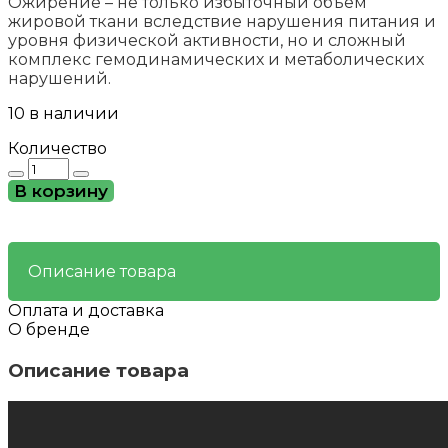
Ожирение – не только избыточный объем
жировой ткани вследствие нарушения питания и
уровня физической активности, но и сложный
комплекс гемодинамических и метаболических
нарушений.
10 в наличии
Количество
Количество
товара
В корзину
Лептон
-
регулятор
аппетита
Описание товара
для
похудения
Оплата и доставка
О бренде
Описание товара