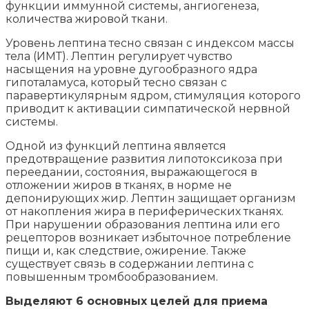
функции иммунной системы, ангиогенеза,
количества жировой ткани.
Уровень лептина тесно связан с индексом массы
тела (ИМТ). Лептин регулирует чувство
насыщения на уровне дугообразного ядра
гипоталамуса, который тесно связан с
паравертикулярным ядром, стимуляция которого
приводит к активации симпатической нервной
системы.
Одной из функций лептина является
предотвращение развития липотоксикоза при
переедании, состояния, выражающегося в
отложении жиров в тканях, в норме не
депонирующих жир. Лептин защищает организм
от накопления жира в периферических тканях.
При нарушении образования лептина или его
рецепторов возникает избыточное потребление
пищи и, как следствие, ожирение. Также
существует связь в содержании лептина с
повышенным тромбообразованием.
Выделяют 6 основных целей для приема