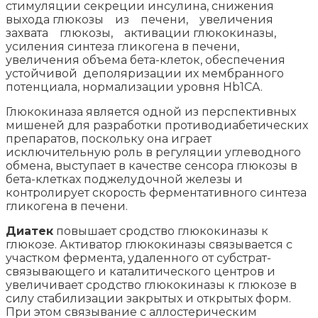
стимуляции секреции инсулина, снижения
выхода глюкозы из печени, увеличения
захвата глюкозы, активации глюкокиназы,
усиления синтеза гликогена в печени,
увеличения объема бета-клеток, обеспечения
устойчивой деполяризации их мембранного
потенциала, нормализации уровня Hb1CA.
Глюкокиназа является одной из перспективных
мишеней для разработки противодиабетических
препаратов, поскольку она играет
исключительную роль в регуляции углеводного
обмена, выступает в качестве сенсора глюкозы в
бета-клетках поджелудочной железы и
контролирует скорость ферментативного синтеза
гликогена в печени.
Диатек
повышает сродство глюкокиназы к
глюкозе. Активатор глюкокиназы связывается с
участком фермента, удаленного от субстрат-
связывающего и каталитического центров и
увеличивает сродство глюкокиназы к глюкозе в
силу стабилизации закрытых и открытых форм.
При этом связывание с аллостерическим