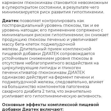
карманом глюкокиназы становится невозможным
в супероткрытом состоянии, в результате чего
минимизируется риск развития гипогликемии.
Диатек
позволяет контролировать как
постпрандиальный уровень глюкозы, так и ее
уровень натощак; его применение сопряжено с
минимальным риском гипогликемии; он снижает
продукцию глюкозы печенью и увеличивает
массу бета-клеток поджелудочной
железы. Длительный прием комплексной
пищевой добавки ДИАТЕК сопровождается
устойчивым снижением уровня глюкозы в
отсутствие неблагоприятного воздействия на
циркулирующие липиды и гликоген
печени.ктиватор глюкокиназы ДИАТЕК
одинаково действует на фермент печени и
поджелудочной железы, следовательно, влияет
на большинство компонентов патогенеза
сахарного диабета 2 типа, что значительно
усиливает его гипогликемическую активность.
Основные эффекты комплексной пищевой
добавки Диатек включают: