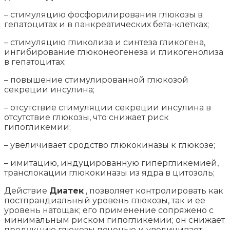
– стимуляцию фосфорилирования глюкозы в
гепатоцитах и в панкреатических бета-клетках;
– стимуляцию гликолиза и синтеза гликогена,
ингибирование глюконеогенеза и гликогенолиза
в гепатоцитах;
– повышение стимулированной глюкозой
секреции инсулина;
– отсутствие стимуляции секреции инсулина в
отсутствие глюкозы, что снижает риск
гипогликемии;
– увеличивает сродство глюкокиназы к глюкозе;
– имитацию, индуцированную гипергликемией,
транслокации глюкокиназы из ядра в цитозоль;
Действие
Диатек
, позволяет контролировать как
постпрандиальный уровень глюкозы, так и ее
уровень натощак; его применение сопряжено с
минимальным риском гипогликемии; он снижает
продукцию глюкозы печенью и увеличивает