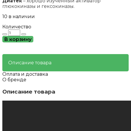
Диатек
– хорошо изученный активатор
глюкокиназы и гексокиназы.
10 в наличии
Количество
Количество
товара
В корзину
Диатек
-
для
снижения
Описание товара
сахара
в
Оплата и доставка
крови
О бренде
Описание товара