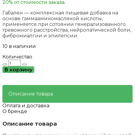
20% от стоимости заказа.
Габален — комплексная пищевая добавка на
основе гаммааминомасляной кислоты,
применяется при сотоянии генерализованного
тревожного расстройства, нейропатической боли,
фибромиалгии и эпилепсии.
10 в наличии
Количество
Количество
товара
В корзину
Габален
-
при
нейропатической
Описание товара
боли,
эпилепсии
Оплата и доставка
О бренде
Описание товара