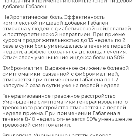
Показания к применению комплексной пищевой
добавки Габален:
Нейропатическая боль. Эффективность
комплексной пищевой добавки Габален
отмечена у людей с диабетической нейропатией
и постгерпетической невралгией. При приеме
курсом продолжительностью до 13 недель по 2
раза в сутки боль уменьшалась в течение первой
недели, а эффект сохранялся до конца лечения.
Отмечалось уменьшение индекса боли на 50%.
Фибромиалгия. Выраженное снижение болевой
симптоматики, связанной с фибромиалгией,
отмечается при применении Габалена по 1-2
капсулы 2 раза в сутки уже на первой неделе.
Генерализованное тревожное расстройство.
Уменьшение симптоматики генерализованного
тревожного расстройства отмечается на первой
неделе приема. При применении Габалена в
течение 8-10 недель отмечается 50% уменьшение
тревожной симптоматики.
Эпилепсия. Уменьшение частоты судорог