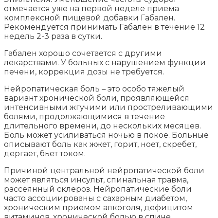
отмечается уже на первой неделе приема
комплексной пищевой добавки Габален.
Рекомендуется принимать Габален в течение 12
недель 2-3 раза в сутки.
Габален хорошо сочетается с другими
лекарствами. У больных с нарушением функции
печени, коррекция дозы не требуется.
Нейропатическая боль – это особо тяжелый
вариант хронической боли, проявляющейся
интенсивными жгучими или простреливающими
болями, продолжающимися в течение
длительного времени, до нескольких месяцев.
Боль может усиливаться ночью в покое. Больные
описывают боль как жжет, горит, ноет, скребет,
дергает, бьет током.
Причиной центральной нейропатической боли
может являться инсульт, спинальная травма,
рассеянный склероз. Нейропатические боли
часто ассоциированы с сахарным диабетом,
хроническим приемом алкоголя, дефицитом
витаминов, хронической болью в спине,