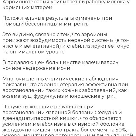
Аэроионотерапия усиливает выработку молока у
кормящих матерей.
Положительные результаты отмечены при
помощи бессонницы и мигрени.
Это видимо, связано с тем, что аэроионы
понижают возбудимость нервной системы (в том
числе и вегетативной) и стабилизируют ее тонус
на оптимальном уровне.
В подавляющем большинстве излечивалось
ночное недержание мочи.
Многочисленные клинические наблюдения
показали, что аэроионотерапия эффективна при
восстановлении таких кожных заболеваний, как
экзема, зуд, фурункулез и юношеские угри.
Получены хорошие результаты при
восстановлении язвенной болезни желудка и
двенадцатиперстной кишки, что объясняется
усилением метаболизма в слизистой оболочке
желудочно-кишечного тракта более чем на 50%,
ускорением темпов регенерации и ликвидацией