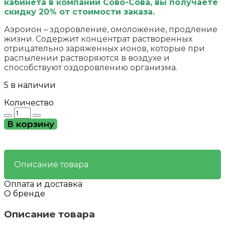
кабинета в компании Сово-Сова, вы получаете
скидку 20% от стоимости заказа.
Аэроион – здоровление, омоложение, продление
жизни. Содержит концентрат растворенных
отрицательно заряженных ионов, которые при
распылении растворяются в воздухе и
способствуют оздоровлению организма.
5 в наличии
Количество
Количество
товара
В корзину
Аэроион
морской
–
оздоровление
Описание товара
дыхательной
системы.
Оплата и доставка
О бренде
Описание товара