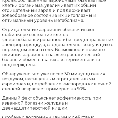
Кровь, обогащенная аэроионами, омывает все
клетки организма, увеличивает их общий
отрицательный заряд и поддерживает
золеобразное состояние их цитоплазмы и
оптимальный уровень метаболизма.
Отрицательные аэроионы обеспечивают
стабильное состояние клеток
(энергосбалансированность) и предотвращает их
электроразрядку, а, следовательно, коагуляцию с
переходом золя в гель. Возможность прямого
влияния аэроионов на электростатический
баланс и обмен в тканях экспериментально
подтверждена.
Обнаружено, что уже после 30 минут дыхания
воздухом, насыщенным отрицательными
аэроионами, потребление кислорода кишечной
стенкой возрастает примерно на 50%.
Данный факт объясняет эффективность при
язвенной болезни желудка и
двенадцатиперстной кишки.
Особенно восприимчивыми к действию