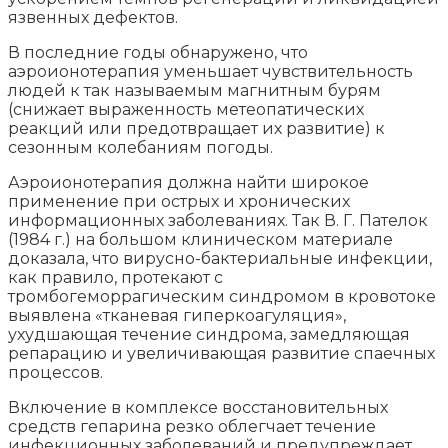
язвенных дефектов.
В последние годы обнаружено, что
аэроионотерапия уменьшает чувствительность
людей к так называемым магнитным бурям
(снижает выраженность метеопатических
реакций или предотвращает их развитие) к
сезонным колебаниям погоды.
Аэроионотерапия должна найти широкое
применение при острых и хронических
информационных заболеваниях. Так В. Г. Пателок
(1984 г.) на большом клиническом материале
доказала, что вирусно-бактериальные инфекции,
как правило, протекают с
тромбогеморрагическим синдромом в кровотоке
выявлена «тканевая гиперкоагуляция»,
ухудшающая течение синдрома, замедляющая
репарацию и увеличивающая развитие спаечных
процессов.
Включение в комплексе восстановительных
средств гепарина резко облегчает течение
инфекционных заболеваний и предупреждает