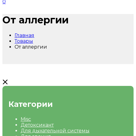
0
От аллергии
Главная
Товары
От аллергии
Категории
Misc
Детоксикант
Для дыхательной системы