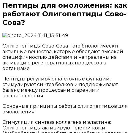
Пептиды для омоложения: как
работают Олигопептиды Сово-
Сова?
Пептиды
Олигопептиды Сово-Сова – это биологически
активные вещества, которые обладают высокой
для
специфичностью действия и направлены на
омоложения:
активацию регенеративных процессов в
организме.
как
Пептиды регулируют клеточные функции,
работают
стимулируют синтез белков и поддерживают
Олигопептиды
баланс между процессами старения и
восстановления.
Сово-
Сова?
Основные принципы работы олигопептидов для
омоложения:
Стимуляция синтеза коллагена и эластина:
Олигопептиды активируют клетки кожи